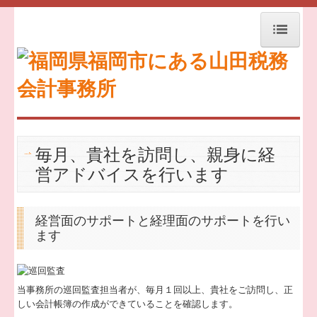
トップページ
お知らせ
セミナー案内
交通案内
毎月、貴社を訪問し、親身に経
営アドバイスを行います
お問合せ
事務所紹介
経営面のサポートと経理面のサポートを行い
経営理念
ます
リンク集
当事務所の巡回監査担当者が、毎月１回以上、貴社をご訪問し、正
個人情報保護方針
しい会計帳簿の作成ができていることを確認します。