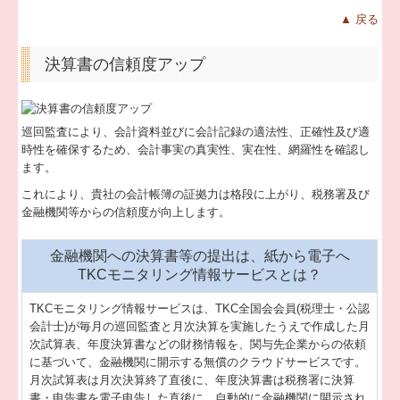
▲ 戻る
決算書の信頼度アップ
巡回監査により、会計資料並びに会計記録の適法性、正確性及び適
時性を確保するため、会計事実の真実性、実在性、網羅性を確認し
ます。
これにより、貴社の会計帳簿の証拠力は格段に上がり、税務署及び
金融機関等からの信頼度が向上します。
金融機関への決算書等の提出は、紙から電子へ
TKCモニタリング情報サービスとは？
TKCモニタリング情報サービスは、TKC全国会会員(税理士・公認
会計士)が毎月の巡回監査と月次決算を実施したうえで作成した月
次試算表、年度決算書などの財務情報を、関与先企業からの依頼
に基づいて、金融機関に開示する無償のクラウドサービスです。
月次試算表は月次決算終了直後に、年度決算書は税務署に決算
書・申告書を電子申告した直後に、自動的に金融機関に開示され