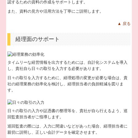
税務カレンダー
認するための資料の作成をサポートします。
また、資料の見方や活用方法を丁寧にご説明します。
税務Q&A
▲ 戻る
社長メニューASP版
経理面のサポート
TKCシステムQ&A
経営革新等支援機関とは
タイムリーな経営情報を出力するためには、自計化システムを導入
個人情報保護方針
し、貴社自ら日々の取引を入力する必要があります。
経営改善オンデマンド講座
日々の取引を入力するために、経理処理の変更が必要な場合は、貴
社の経理業務の効率化を検討し、経理担当者の負担軽減を図りま
経営アドバイス・コーナー
す。
FX農業会計
日々の取引の入力や証憑書の整理等を、貴社が自ら行えるよう、巡
回監査担当者がご指導します。
巡回監査の際には、入力に間違いなどがあった場合、経理担当者に
親切に説明し、正しい会計データを確定させます。