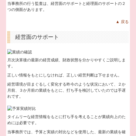
業務案内
当事務所の行う監査は、経営面のサポートと経理面のサポートの２
つの側面があります。
独立開業・女性支援
▲ 戻る
人材育成
経営面のサポート
アジア進出支援
海外視察ツアー
月次決算後の最新の経営成績、財政状態を分かりやすくご説明しま
FX4クラウド
す。
補助金・助成金・融資情報
正しい情報をもとにしなければ、正しい経営判断は下せません。
経営環境が目まぐるしく変化する昨今のような状況において、２か
関与先向け融資商品ご紹介
月前、３か月前の業績をもとに、打ち手を検討していたのでは手遅
れです。
経営者お役立ち情報
経営者オススメ情報
タイムリーな経営情報をもとに打ち手を考えることが業績向上のた
めには必要です。
Q&A経営相談
当事務所では、予算と実績の対比などを使用した、最新の業績を確